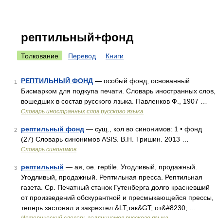
рептильный+фонд
Толкование
Перевод
Книги
РЕПТИЛЬНЫЙ ФОНД
— особый фонд, основанный
1
Бисмарком для подкупа печати. Словарь иностранных слов,
вошедших в состав русского языка. Павленков Ф., 1907 …
Словарь иностранных слов русского языка
рептильный фонд
— сущ., кол во синонимов: 1 • фонд
2
(27) Словарь синонимов ASIS. В.Н. Тришин. 2013 …
Словарь синонимов
рептильный
— ая, ое. reptile. Угодливый, продажный.
3
Угодливый, продажный. Рептильная пресса. Рептильная
газета. Ср. Печатный станок Гутенберга долго красневший
от произведений обскурантной и пресмыкающейся прессы,
теперь застонал и закрехтел &LT;так&GT; от&#8230; …