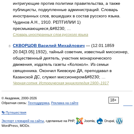
интригующие против политики правительства, а также
публицисты, подкупленные администраций. Словарь
иностранных слов, вошедших в состав русского языка.
Чудинов А.Н., 1910. РЕПТИЛИИ 1)
пресмыкающиеся,&#8230; …
Словарь иностранных слов русского языка
СКВОРЦОВ Василий Михайлович
— (12.01.1859
8
20.04[3.05].1932), тайный советник, известный миссионер,
общественный деятель, участник монархического
движения, издатель газеты «Колокол». Из семьи
священника. Окончил Киевскую ДА, преподавал в
Казанской ДС, служил миссионером&#8230; …
Черная сотня. Историческая энциклопедия 1900–1917
© Академик, 2000-2026
18+
Обратная связь:
Техподдержка
,
Реклама на сайте
👣 Путешествия
Экспорт словарей на сайты
, сделанные на PHP,
Joomla,
Drupal,
WordPress, MODx.