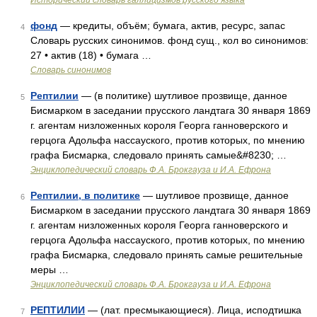
Исторический словарь галлицизмов русского языка
фонд
— кредиты, объём; бумага, актив, ресурс, запас
4
Словарь русских синонимов. фонд сущ., кол во синонимов:
27 • актив (18) • бумага …
Словарь синонимов
Рептилии
— (в политике) шутливое прозвище, данное
5
Бисмарком в заседании прусского ландтага 30 января 1869
г. агентам низложенных короля Георга ганноверского и
герцога Адольфа нассауского, против которых, по мнению
графа Бисмарка, следовало принять самые&#8230; …
Энциклопедический словарь Ф.А. Брокгауза и И.А. Ефрона
Рептилии, в политике
— шутливое прозвище, данное
6
Бисмарком в заседании прусского ландтага 30 января 1869
г. агентам низложенных короля Георга ганноверского и
герцога Адольфа нассауского, против которых, по мнению
графа Бисмарка, следовало принять самые решительные
меры …
Энциклопедический словарь Ф.А. Брокгауза и И.А. Ефрона
РЕПТИЛИИ
— (лат. пресмыкающиеся). Лица, исподтишка
7